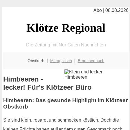
Abo | 08.08.2026
Klötze Regional
Die Zeitung mit Nur Guten Nachrichten
Obstkorb |
Mittagstisch
|
Branchenbuch
Himbeeren -
lecker! Für's Klötzeer Büro
Himbeeren: Das gesunde Highlight im Klötzeer
Obstkorb
Sie sind klein, rosarot und schmecken köstlich. Doch die
kleinen Früchte haben außer dem guten Geschmack noch