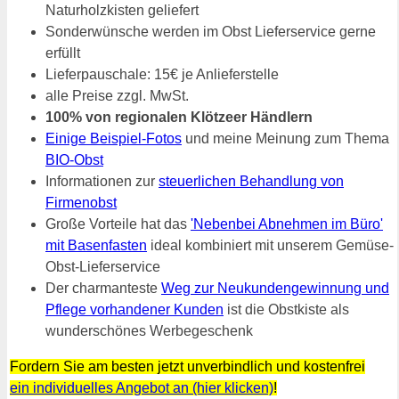
Naturholzkisten geliefert
Sonderwünsche werden im Obst Lieferservice gerne
erfüllt
Lieferpauschale: 15€ je Anlieferstelle
alle Preise zzgl. MwSt.
100% von regionalen Klötzeer Händlern
Einige Beispiel-Fotos
und meine Meinung zum Thema
BIO-Obst
Informationen zur
steuerlichen Behandlung von
Firmenobst
Große Vorteile hat das
'Nebenbei Abnehmen im Büro'
mit Basenfasten
ideal kombiniert mit unserem Gemüse-
Obst-Lieferservice
Der charmanteste
Weg zur Neukundengewinnung und
Pflege vorhandener Kunden
ist die Obstkiste als
wunderschönes Werbegeschenk
Fordern Sie am besten jetzt unverbindlich und kostenfrei
ein individuelles Angebot an (hier klicken)
!