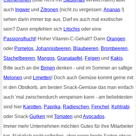
auch
Ingwer
und
Zitronen
(nicht zu vergessen:
Ananas
!)
sehen darin immer top aus. Darf es auch mal exotischer
sein? Dann empfehlen sich
Litschis
oder eine
Passionsfrucht
! Hoher Vitamin-C-Gehalt? Dann
Orangen
oder
Pomelos
,
Johannisbeeren
,
Blaubeeren
,
Brombeeren
,
Stachelbeeren
,
Mangos
,
Granatapfel
,
Feigen
und
Kakis
.
Bitte auch an die
Birnen
denken - und im Sommer an saftige
Melonen
und
Limetten
! Doch auch Gemüse kommt gerne mit
in den Obstkorb, am besten Snack-Gemüse das man einfach
auch 'mal zwischendurch verspeisen kann - am beliebtesten
sind hier
Karotten
,
Paprika
,
Radieschen
,
Fenchel
,
Kohlrabi
oder Snack-
Gurken
mit
Tomaten
und
Avocados
.
Immer mehr Unternehmen möchten Gutes für ihre Mitarbeiter
tun. Natürlich nicht selbstlos, aber wenn beide Seiten etwas