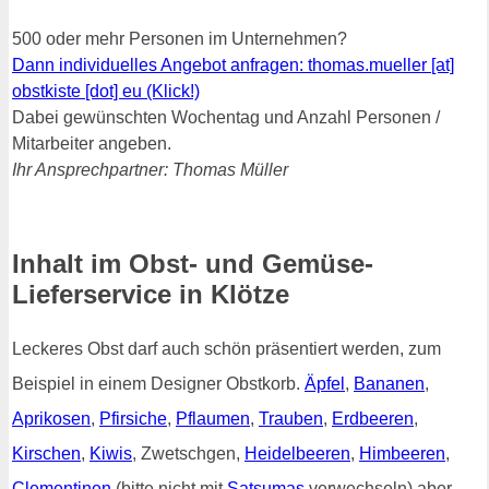
500 oder mehr Personen im Unternehmen?
Dann individuelles Angebot anfragen: thomas.mueller [at]
obstkiste [dot] eu (Klick!)
Dabei gewünschten Wochentag und Anzahl Personen /
Mitarbeiter angeben.
Ihr Ansprechpartner: Thomas Müller
Inhalt im Obst- und Gemüse-
Lieferservice in Klötze
Leckeres Obst darf auch schön präsentiert werden, zum
Beispiel in einem Designer Obstkorb.
Äpfel
,
Bananen
,
Aprikosen
,
Pfirsiche
,
Pflaumen
,
Trauben
,
Erdbeeren
,
Kirschen
,
Kiwis
, Zwetschgen,
Heidelbeeren
,
Himbeeren
,
Clementinen
(bitte nicht mit
Satsumas
verwechseln) aber